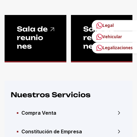
Legal
Sala de
Sala de
reunio
reunio
Vehicular
nes
nes
Legalizaciones
Nuestros Servicios
Compra Venta
Constitución de Empresa