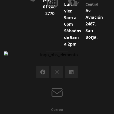
(+51)
Lun. a
Central
01 200
Av.
vier.
- 2770
Aviación
9am a
2487,
6pm
San
Sábados
Borja.
de 9am
a 2pm
Correo